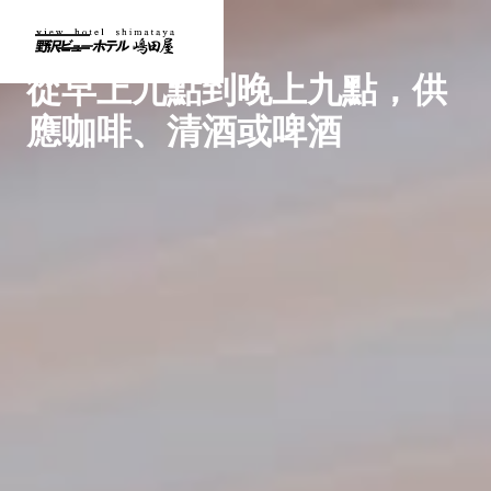
酒吧
設施 -
從早上九點到晚上九點，供
應咖啡、清酒或啤酒